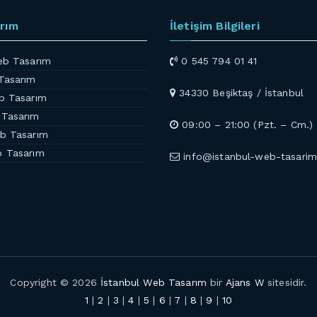
rım
İletişim Bilgileri
eb Tasarım
0 545 794 01 41
Tasarım
34330 Beşiktaş / İstanbul
b Tasarım
 Tasarım
09:00 – 21:00 (Pzt. – Cm.)
b Tasarım
b Tasarım
info@istanbul-web-tasarim
Copyright © 2026
İstanbul Web Tasarım
bir
Ajans W
sitesidir.
1
|
2
|
3
|
4
|
5
|
6
|
7
|
8
|
9
|
10