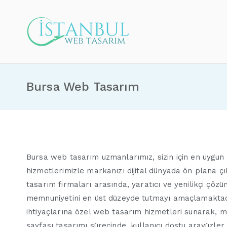
İçeriğe
geç
İstanbul Web Ta
Bursa Web Tasarım
Bursa web tasarım uzmanlarımız, sizin için en uygun di
hizmetlerimizle markanızı dijital dünyada ön plana ç
tasarım firmaları arasında, yaratıcı ve yenilikçi çö
memnuniyetini en üst düzeyde tutmayı amaçlamaktadır
ihtiyaçlarına özel web tasarım hizmetleri sunarak, m
sayfası tasarımı sürecinde, kullanıcı dostu arayüzler 